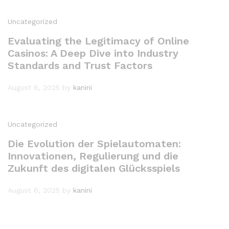
Uncategorized
Evaluating the Legitimacy of Online
Casinos: A Deep Dive into Industry
Standards and Trust Factors
August 6, 2025
by
kanini
Uncategorized
Die Evolution der Spielautomaten:
Innovationen, Regulierung und die
Zukunft des digitalen Glücksspiels
August 6, 2025
by
kanini