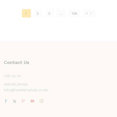
1
2
3
…
148
Contact Us
Call us on
Nairobi,Kenya
info@hawkersshop.co.ke