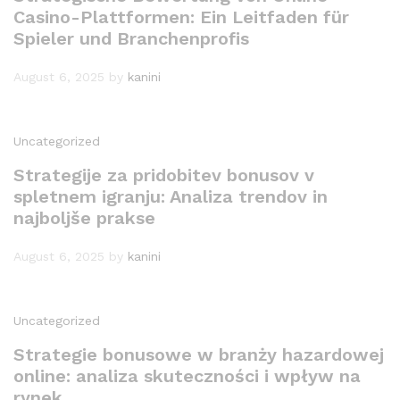
Casino-Plattformen: Ein Leitfaden für
Spieler und Branchenprofis
August 6, 2025
by
kanini
Uncategorized
Strategije za pridobitev bonusov v
spletnem igranju: Analiza trendov in
najboljše prakse
August 6, 2025
by
kanini
Uncategorized
Strategie bonusowe w branży hazardowej
online: analiza skuteczności i wpływ na
rynek