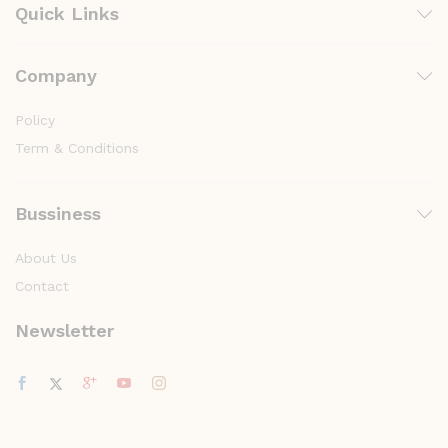
Quick Links
Company
Policy
Term & Conditions
Bussiness
About Us
Contact
Newsletter